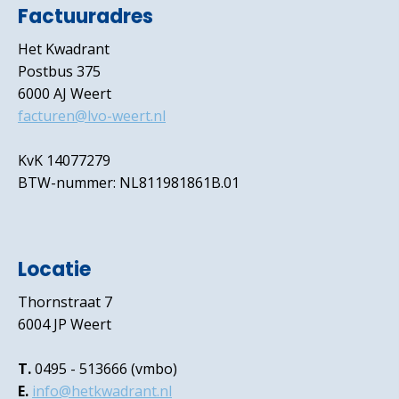
Factuuradres
Het Kwadrant
Postbus 375
6000 AJ Weert
facturen@lvo-weert.nl
KvK 14077279
BTW-nummer: NL811981861B.01
Locatie
Thornstraat 7
6004 JP Weert
T.
0495 - 513666 (vmbo)
E.
info@hetkwadrant.nl