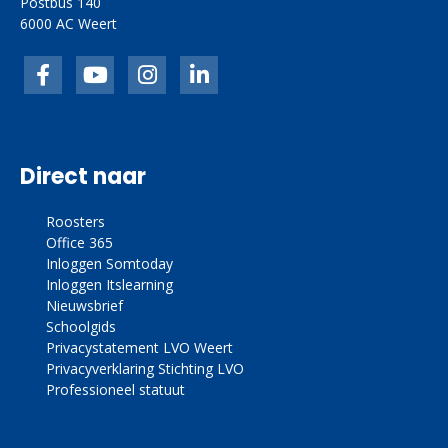
Postbus 140
6000 AC Weert
Facebook
inkedIn
link
linkedin
Direct naar
Roosters
Office 365
Inloggen Somtoday
Inloggen Itslearning
Nieuwsbrief
Schoolgids
Privacystatement LVO Weert
Privacyverklaring Stichting LVO
Professioneel statuut