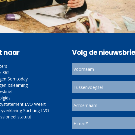
t naar
Volg de nieuwsbrie
ters
e 365
ggen Somtoday
gen Itslearning
wsbrief
olgids
acystatement LVO Weert
cyverklaring Stichting LVO
ssioneel statuut