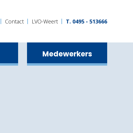
Contact
LVO-Weert
T. 0495 - 513666
Medewerkers
Gender & Sexuality Alliance (GSA)
De Gezonde Schoolkantine
Rook- en telefoonvrije school