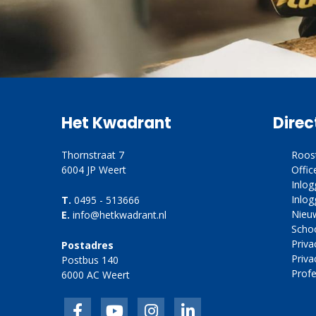
Het Kwadrant
Direc
Thornstraat 7
Roos
6004 JP Weert
Offic
Inlo
Inlog
T.
0495 - 513666
Nieu
E.
info@hetkwadrant.nl
Scho
Priv
Postadres
Priva
Postbus 140
Profe
6000 AC Weert