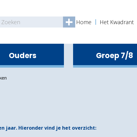
Home
Het Kwadrant
Ouders
Groep 7/8
tern ondersteuningsteam
Begeleiding en ondersteuning
eken
 jaar. Hieronder vind je het overzicht: