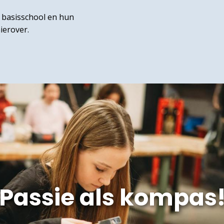
8 basisschool en hun
hierover.
Passie als kompas