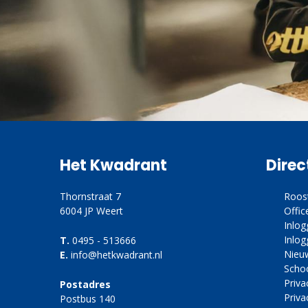
Het Kwadrant
Direc
Thornstraat 7
Roos
6004 JP Weert
Offic
Inlo
Inlog
T.
0495 - 513666
Nieu
E.
info@hetkwadrant.nl
Scho
Priv
Postadres
Priva
Postbus 140