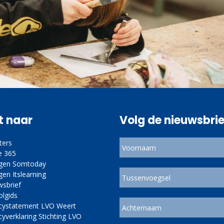
t naar
Volg de nieuwsbrie
ters
e 365
ggen Somtoday
gen Itslearning
wsbrief
olgids
acystatement LVO Weert
cyverklaring Stichting LVO