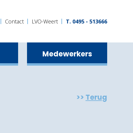
Contact
LVO-Weert
T. 0495 - 513666
Medewerkers
Gender & Sexuality Alliance (GSA)
De Gezonde Schoolkantine
Rook- en telefoonvrije school
Terug