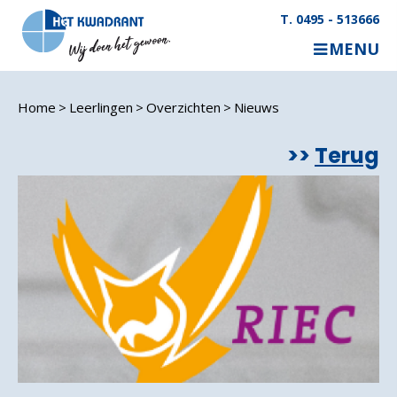
T. 0495 - 513666
MENU
Home
Leerlingen
Overzichten
Nieuws
Terug