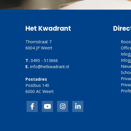
Het Kwadrant
Direc
Thornstraat 7
Roos
6004 JP Weert
Offic
Inlo
Inlog
T.
0495 - 513666
Nieu
E.
info@hetkwadrant.nl
Scho
Priv
Postadres
Priva
Postbus 140
Profe
6000 AC Weert
Facebook
inkedIn
link
linkedin