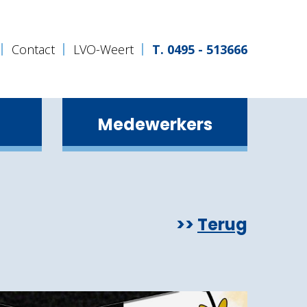
Contact
LVO-Weert
T. 0495 - 513666
Medewerkers
Gender & Sexuality Alliance (GSA)
De Gezonde Schoolkantine
Rook- en telefoonvrije school
Terug