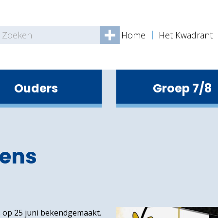
Home
Het Kwadrant
Ouders
Groep 7/8
tern ondersteuningsteam
Begeleiding en ondersteuning
mens
 op 25 juni bekendgemaakt.