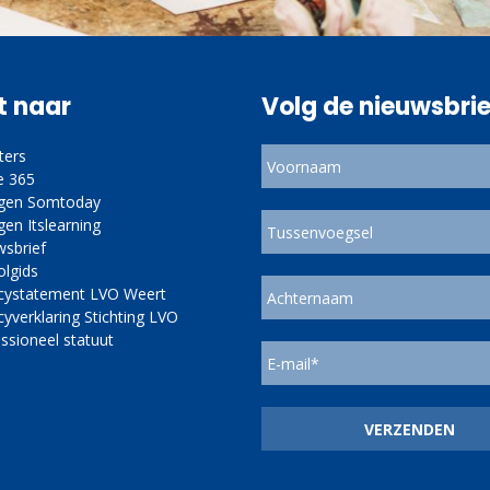
t naar
Volg de nieuwsbrie
ters
e 365
ggen Somtoday
gen Itslearning
wsbrief
olgids
acystatement LVO Weert
cyverklaring Stichting LVO
ssioneel statuut