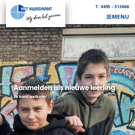
T. 0495 - 513666
MENU
Aanmelden als nieuwe leerling
Je bent welkom!